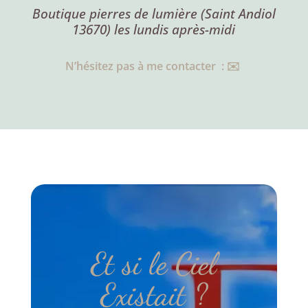
Boutique pierres de lumière (Saint Andiol
13670) les lundis après-midi
N’hésitez pas à me contacter : ✉️
Et si le Ciel
Existait ?