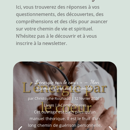
Ici, vous trouverez des réponses à vos
questionnements, des découvertes, des
compréhensions et des clés pour avancer
sur votre chemin de vie et spirituel.
N’hésitez pas à le découvrir et à vous
inscrire à la newsletter.
« L’énergie par le cœur » – Mon
premier livre est disponible
par
Christophe Rouhaud
|
12 février 2026
|
Livres
| 0 Commentaires
Cet ouvrage est bien plus qu’un
manuel théorique. Il est le fruit d’un
long chemin de guérison personnelle,