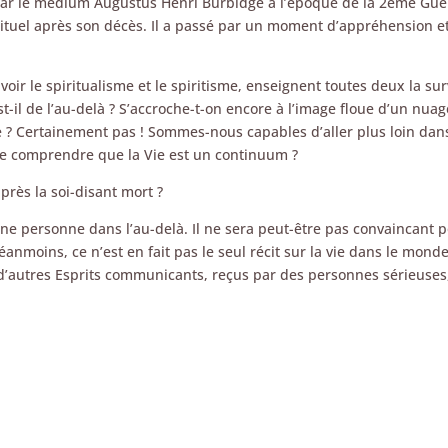
u par le médium Augustus Henri Burbidge à l’époque de la 2ème Gue
tuel après son décès. Il a passé par un moment d’appréhension et
avoir le spiritualisme et le spiritisme, enseignent toutes deux la s
st-il de l’au-delà ? S’accroche-t-on encore à l’image floue d’un nu
e ? Certainement pas ! Sommes-nous capables d’aller plus loin dans
e comprendre que la Vie est un continuum ?
rès la soi-disant mort ?
’une personne dans l’au-delà. Il ne sera peut-être pas convaincant p
anmoins, ce n’est en fait pas le seul récit sur la vie dans le monde
autres Esprits communicants, reçus par des personnes sérieuses,