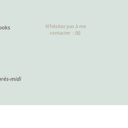
N’hésitez pas à me
ooks
contacter : ✉️
près-midi