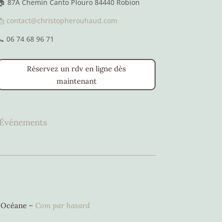
🏠 87A Chemin Canto Plouro 84440 Robion
📩 contact@christopherouhaud.com
📞 06 74 68 96 71
Réservez un rdv en ligne dès
maintenant
Événements
r Océane –
C
om par hasard