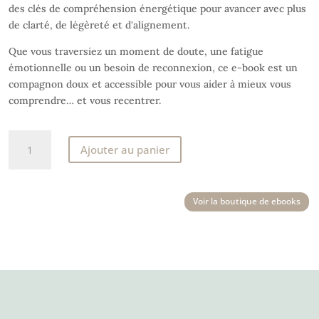
des clés de compréhension énergétique pour avancer avec plus
de clarté, de légèreté et d'alignement.
Que vous traversiez un moment de doute, une fatigue
émotionnelle ou un besoin de reconnexion, ce e-book est un
compagnon doux et accessible pour vous aider à mieux vous
comprendre… et vous recentrer.
quantité
Ajouter au panier
de
E-
book
Voir la boutique de ebooks
gratuit
-
Comment
s’apaiser
des
tensions
?