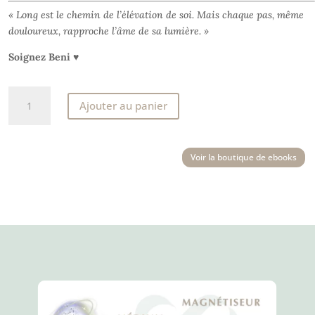
« Long est le chemin de l’élévation de soi. Mais chaque pas, même
douloureux, rapproche l’âme de sa lumière. »
Soignez Beni ♥
quantité
Ajouter au panier
de
Recueil
du
Voir la boutique de ebooks
coeur
(version
complète)