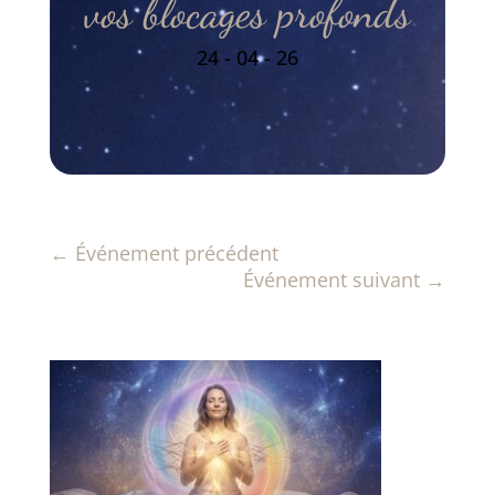
vos blocages profonds
24 - 04 - 26
←
Événement précédent
Événement suivant
→