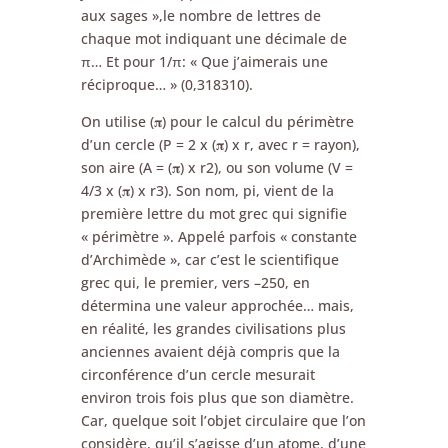
aux sages »,le nombre de lettres de
chaque mot indiquant une décimale de
π… Et pour 1/π: « Que j’aimerais une
réciproque… » (0,318310).
On utilise (𝛑) pour le calcul du périmètre
d’un cercle (P = 2 x (𝛑) x r, avec r = rayon),
son aire (A = (𝛑) x r2), ou son volume (V =
4/3 x (𝛑) x r3). Son nom, pi, vient de la
première lettre du mot grec qui signifie
« périmètre ». Appelé parfois « constante
d’Archimède », car c’est le scientifique
grec qui, le premier, vers –250, en
détermina une valeur approchée… mais,
en réalité, les grandes civilisations plus
anciennes avaient déjà compris que la
circonférence d’un cercle mesurait
environ trois fois plus que son diamètre.
Car, quelque soit l’objet circulaire que l’on
considère, qu’il s’agisse d’un atome, d’une