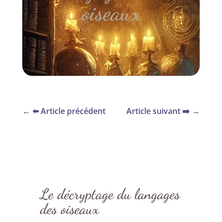
oiseaux
←
⬅️ Article précédent
Article suivant ➡️
→
Le décryptage du langages
des oiseaux