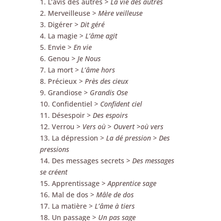
1. L’avis des autres >
La vie des autres
2. Merveilleuse >
Mère veilleuse
3. Digérer >
Dit géré
4. La magie >
L’âme agit
5. Envie >
En vie
6. Genou >
Je Nous
7. La mort >
L’âme hors
8. Précieux >
Près des cieux
9. Grandiose >
Grandis Ose
10. Confidentiel >
Confident ciel
11. Désespoir >
Des espoirs
12. Verrou >
Vers où
>
Ouvert
>
où vers
13. La dépression >
La dé pression
>
Des
pressions
14. Des messages secrets >
Des messages
se créent
15. Apprentissage >
Apprentice sage
16. Mal de dos >
Mâle de dos
17. La matière >
L’âme à tiers
18. Un passage >
Un pas sage