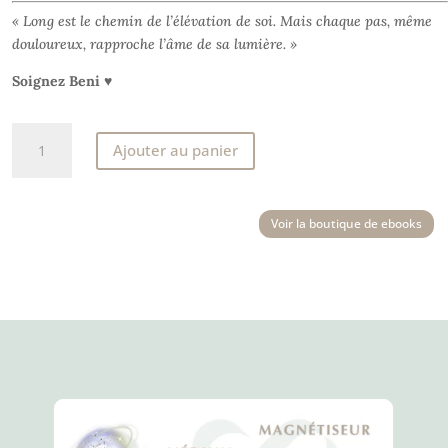
« Long est le chemin de l’élévation de soi. Mais chaque pas, même
douloureux, rapproche l’âme de sa lumière. »
Soignez Beni ♥
quantité
Ajouter au panier
de
Recueil
du
Voir la boutique de ebooks
coeur
(extrait
gratuit)